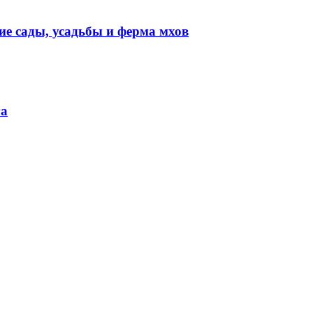
е сады, усадьбы и ферма мхов
га