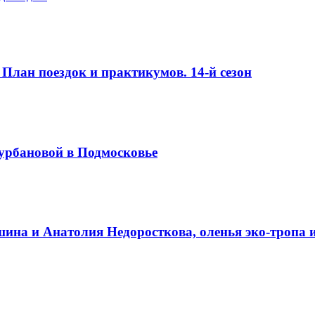
лан поездок и практикумов. 14-й сезон
урбановой в Подмосковье
на и Анатолия Недоросткова, оленья эко-тропа 