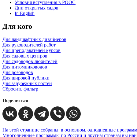
Условия вступления в РООС
Дни открытых садов
In English
Для кого
Для ландшафтных дизайнеров
Для руководителей работ
Для преподавателей курсов
Для садовых центров
Для садоводов-любителей
Для питомниководов
Для розоводов
Для широкой публики
Для зарубежных гостей
Сбросить фильтр
Поделиться
На этой странице собраны, в основном, однодневные программ
Многодневные программы по России и другим странам вы найд