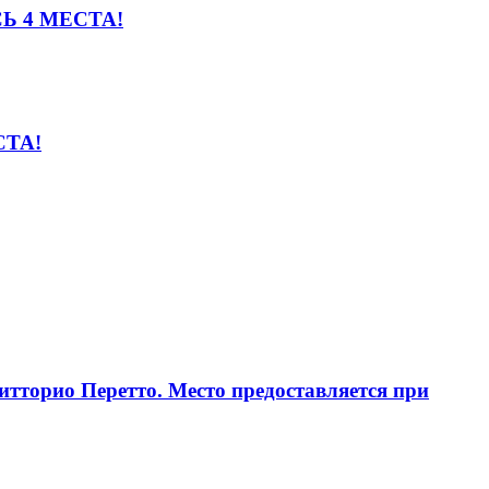
ОСЬ 4 МЕСТА!
СТА!
итторио Перетто. Место предоставляется при