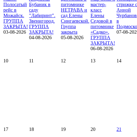
Полосатый
Бубаник в
питомнике
мастер-
стрижке 
рейс в
саду
НЕТРАВА и
класс
Анной
Можайск.
"Лабиринт".
сад Елены
Елены
Чурбанов
ГРУППА
Звенигород.
Сингаевской.
Седовой в
в
ЗАКРЫТА!
ГРУППА
Группа
питомнике
Подмоско
03-08-2026
ЗАКРЫТА!
закрыта
«Садко».
07-08-202
04-08-2026
05-08-2026
ГРУППА
ЗАКРЫТА!
06-08-2026
10
11
12
13
14
17
18
19
20
21