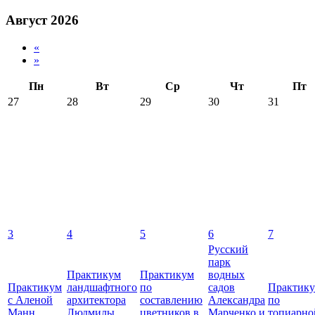
Август 2026
«
»
Пн
Вт
Ср
Чт
Пт
27
28
29
30
31
3
4
5
6
7
Русский
парк
Практикум
Практикум
водных
Практикум
ландшафтного
по
садов
Практик
с Аленой
архитектора
составлению
Александра
по
Манн.
Людмилы
цветников в
Марченко и
топиарно