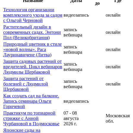
Название
Даты
Где
до
Технология организации
комплексного ухода за садом
видеозапись
онлайн
с Ольгой Черновой
Растительный дизайн в
запись
современных садах. Энтони
онлайн
вебинара
Пол (Великобритания)
Природный цветник в стиле
запись
«новой волны». Раса
онлайн
вебинара
Лауринавичене (Литва)
Защита садовых растений от
запись
вредителей. Цикл вебинаров
онлайн
вебинара
Людмилы Щербаковой
Защита растений от
запись
болезней с Людмилой
онлайн
вебинара
Щербаковой
Как создать сад на балконе.
Запись семинара Ольги
видеозапись
Горичевой
Практикум по топиарной
07 - 08
Московская
стрижке с Анной
августа
обл.
Чурбановой в Подмосковье
2026 г.
Японские сады на