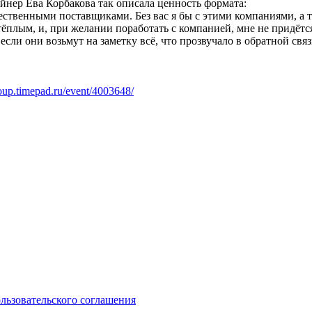
йнер Ева Корбакова так описала ценность формата:
ественными поставщиками. Без вас я бы с этими компаниями, а 
 тёплым, и, при желании поработать с компанией, мне не придётся
: если они возьмут на заметку всё, что прозвучало в обратной с
roup.timepad.ru/event/4003648/
ользовательского соглашения