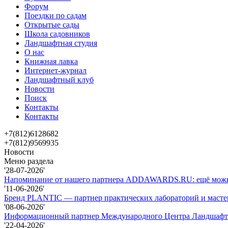
Форум
Поездки по садам
Открытые сады
Школа садовников
Ландшафтная студия
О нас
Книжная лавка
Интернет-журнал
Ландшафтный клуб
Новости
Поиск
Контакты
Контакты
+7(812)6128682
+7(812)9569935
Новости
Меню раздела
'28-07-2026'
Напоминание от нашего партнера ADDAWARDS.RU: ещё можно 
'11-06-2026'
Бренд PLANTIC — партнер практических лабораторий и масте
'08-06-2026'
Информационный партнер Международного Центра Ландшафтно
'22-04-2026'