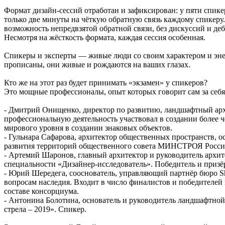
Формат дизайн-сессий отработан и зафиксирован: у пяти спике
только две минуты на чёткую обратную связь каждому спикеру.
возможность непредвзятой обратной связи, без дискуссий и де
Несмотря на жёсткость формата, каждая сессия особенная.
Спикеры и эксперты — живые люди со своим характером и энерг
прописаны, они живые и рождаются на ваших глазах.
Кто же на этот раз будет принимать «экзамен» у спикеров?
Это мощные профессионалы, опыт которых говорит сам за себя
- Дмитрий Онищенко, директор по развитию, ландшафтный ар
профессиональную деятельность участвовал в создании более
мирового уровня в создании знаковых объектов.
- Гульнара Сафарова, архитектор общественных пространств, о
развития территорий общественного совета МИНСТРОЯ Росси
- Артемий Шаронов, главный архитектор и руководитель арх
специальности «Дизайнер-исследователь». Победитель и приз
- Юрий Шередега, сооснователь, управляющий партнёр бюро S
вопросам наследия. Входит в число финалистов и победителей
составе консорциума.
- Антонина Болотина, основатель и руководитель ландшафтн
стрела – 2019». Спикер.