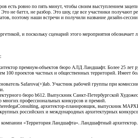
ров есть ровно по пять минут, чтобы своим выступлением зацепи
 Это не баттл, не разбор. Это шоу, где все участники получают
батов, поэтому наши встречи и получили название дизайн-сессии
етикой, и поскольку сценарий этого мероприятия обозначает ли
:
хитектор премиум-объектов бюро АЛД Ландшафт. Более 25 лет
 чем 100 проектов частных и общественных территорий. Имеет 
снователь Safarova(+)lab. Участник рабочей группы при комисси
и.
итектурного бюро b612. Выпускник Санкт-Петербургской Худож
ёр многих профессиональных конкурсов и премий.
heredegaConsulting, архитектор-планировщик, выпускник МАРХИ
 крупных российских и международных архитектурных конкурсов,
ой компании «Территория Ландшафта». Ландшафтный архитектор