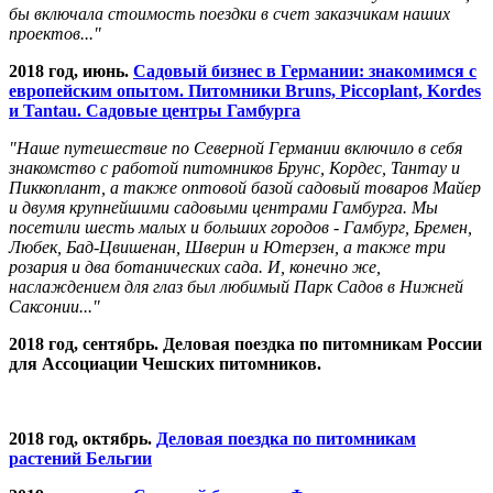
бы включала стоимость поездки в счет заказчикам наших
проектов..."
2018 год, июнь.
Садовый бизнес в Германии: знакомимся с
европейским опытом. Питомники Bruns, Piccoplant, Kordes
и Tantau. Садовые центры Гамбурга
"Наше путешествие по Северной Германии включило в себя
знакомство с работой питомников Брунс, Кордес, Тантау и
Пиккоплант, а также оптовой базой садовый товаров Майер
и двумя крупнейшими садовыми центрами Гамбурга.
Мы
посетили шесть малых и больших городов - Гамбург, Бремен,
Любек, Бад-Цвишенан, Шверин и Ютерзен, а также три
розария и два ботанических сада. И, конечно же,
наслаждением для глаз был любимый Парк Садов в Нижней
Саксонии..."
2018 год, сентябрь. Деловая поездка по питомникам России
для Ассоциации Чешских питомников.
2018 год, октябрь.
Деловая поездка по питомникам
растений Бельгии