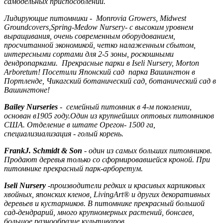
самодельных приспособлений.
Лидирующие питомники - Monrovia Growers, Midwest
Groundcovers,Spring-Medow Nursery- с высоким уровнем
выращивания, очень современным оборудованием,
просчитанной экономикой, четко налаженным сбытом,
интересными сортами для 2-5 зоны, роскошными
дендропарками. Прекрасные парки в Iseli Nursery, Morton
Arboretum! Посетили Японский сад парка Вашингтон в
Портленде, Чикагский ботанический сад, ботанический сад в
Вашингтоне!
Bailey Nurseries
- семейный питомник в 4-м поколении,
основан в1905 году.Один из крупнейших оптовых питомников
США. Отделение в штате Орегон- 1500 га,
специализиализация - голый корень.
FrankJ. Schmidt & Son
- один из самых больших питомников.
Продают деревья только со сформировавшейся кроной. При
питомнике прекрасный парк-арборетум.
Iseli Nursery
-производители редких и красивых карликовых
хвойных, японских кленов, LivingArt® и других декоративных
деревьев и кустарников. В питомнике прекрасный большой
сад-дендрарий, много крупномерных растений, бонсаев,
большое разнообразие культиваров