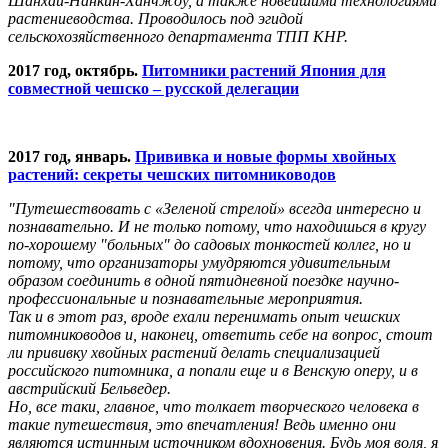
Шанхай-Нанкин-Ханчжоу, а также новейшими технологиями
растениеводства. Проводилось под эгидой
сельскохозяйственного департамента ТПП КНР.
2017 год, октябрь.
Питомники растений Япония для
совместной чешско – русской делегации
2017 год, январь.
Прививка и новые формы хвойных
растений: секреты чешских питомниководов
"Путешествовать с «Зеленой стрелой» всегда интересно и
познавательно. И не только потому, что находишься в кругу
по-хорошему "больных" до садовых тонкостей коллег, но и
потому, что организаторы умудряются удивительным
образом соединить в одной пятидневной поездке научно-
профессиональные и познавательные мероприятия.
Так и в этот раз, вроде ехали перенимать опыт чешских
питомниководов и, наконец, ответить себе на вопрос, стоит
ли прививку хвойных растений делать специализацией
российского питомника, а попали еще и в Венскую оперу, и в
австрийский Бельведер.
Но, все таки, главное, что толкает творческого человека в
такие путешествия, это впечатления! Ведь именно они
являются истинным источником вдохновения. Будь моя воля, я