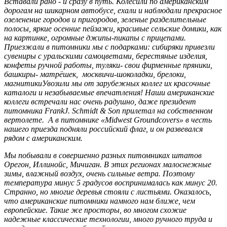
Вставали рано - и сразу в путь. Колесили по американским
дорогам на шикарном автобусе, ехали и наблюдали прекрасное
озеленение городов и пригородов, зеленые разделительные
полосы, яркие осенние пейзажи, красивые сельские домики, как
на картинке, огромные джипы-пикапы с прицепами.
Приезжали в питомники мы с подарками: сибиряки привезли
сувениры с уральскими самоцветами, берестяные изделия,
конфеты ручной работы, туляки- свои фирменные пряники,
башкиры- матрёшек, москвичи-шоколадки, брелоки,
магнитикиУвозили мы от зарубежных коллег их красочные
каталоги и незабываемые впечатления! Наши американские
коллеги встречали нас очень радушно, даже президент
питомника FrankJ. Schmidt & Son прилетал на собственном
вертолете. А в питомнике «Midwest Groundcovers» в честь
нашего приезда подняли российский флаг, и он развевался
рядом с американским.
Мы побывали в совершенно разных питомниках штатов
Орегон, Иллинойс, Мичиган. В этих регионах малоснежные
зимы, влажный воздух, очень сильные ветра. Поэтому
температура минус 5 градусов воспринималась как минус 20.
Странно, но многие деревья стояли с листьями. Оказалось,
что американские питомники намного нам ближе, чем
европейские. Такие же просторы, во многом схожие
надежные классические технологии, много ручного труда и