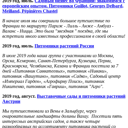
2019 год, июль.
Садовый бизнес во Франции: знакомимся с
европейским опытом. Питомники Guillot, Georges Delbard,
Meilland, Pépinières Chastel
В начале июля мы совершили большое путешествие по
Франции по маршруту Париж - Лилль - Анже - Амбуаз -
Валанс - Ницца. Это была "звездная " поездка, где мы
встретили много известных профессионалов в своей области!
2019 год, июль.
Питомники растений России
В июле 2019 года наша группа с участниками из Москвы,
Орска, Кемерово, Санкт-Петербурга, Кузнецка, Перми,
Красноярска, Челябинска, Казани и Франции посетила за 7
дней «Питомник Савватеевых», питомник «Ниваки»,
питомник «Вашутино», питомник «Садко», Садовый центр
«Империал Гарден», «Агрофирму Поиск», питомник
Никитенко, питомник «Гавриш», питомник "Агро".
2019 год, август.
Выставочные сады и питомники растений
Австрии
Мы путешествовали из Вены в Зальцбург, через
очаровательные ландшафты долины Вахау. Посетили пять
интересных австрийских садов, а также четыре
разнообразных по ассортименту питомника растений со