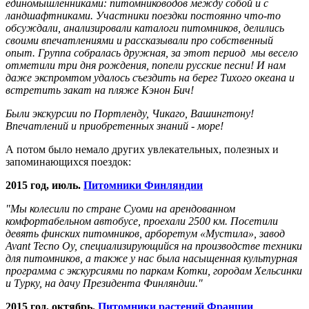
единомышленниками: питомниководов между собой и с
ландшафтниками. Участники поездки постоянно что-то
обсуждали, анализировали каталоги питомников, делились
своими впечатлениями и рассказывали про собственный
опыт. Группа собралась дружная, за этот период мы весело
отметили три дня рождения, попели русские песни! И нам
даже экспромтом удалось съездить на берег Тихого океана и
встретить закат на пляже Кэнон Бич!
Были экскурсии по Портленду, Чикаго, Вашингтону!
Впечатлений и приобретенных знаний - море!
А потом было немало других увлекательных, полезных и
запоминающихся поездок:
2015 год, июль.
Питомники Финляндии
"Мы колесили по стране Суоми на арендованном
комфортабельном автобусе, проехали 2500 км. Посетили
девять финских питомников, арборетум «Мустила», завод
Avant Tecno Oy, специализирующийся на производстве техники
для питомников, а также у нас была насыщенная культурная
программа с экскурсиями по паркам Котки, городам Хельсинки
и Турку, на дачу Президента Финляндии."
2015 год, октябрь.
Питомники растений Франции