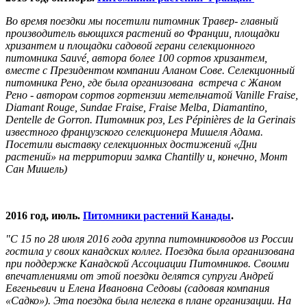
Во время поездки мы посетили питомник Травер- главный
производитель вьющихся растений во Франции, площадки
хризантем и площадки садовой герани селекционного
питомника Sauvé, автора более 100 сортов хризантем,
вместе с Президентом компании Аланом Сове. Селекционный
питомника Рено, где была организована встреча с Жаном
Рено - автором сортов гортензии метельчатой Vanille Fraise,
Diamant Rouge, Sundae Fraise, Fraise Melba, Diamantino,
Dentelle de Gorron. Питомник роз, Les Pépinières de la Gerinais
известного французского селекционера Mишеля Адама.
Посетили выставку селекционных достижений «Дни
растений» на территории замка Chantilly и, конечно, Монт
Сан Мишель)
2016 год, июль.
Питомники растений Канады
.
"С 15 по 28 июля 2016 года группа питомниководов из России
гостила у своих канадских коллег. Поездка была организована
при поддержке Канадской Ассоциации Питомников. Своими
впечатлениями от этой поездки делятся супруги Андрей
Евгеньевич и Елена Ивановна Седовы (садовая компания
«Садко»). Эта поездка была нелегка в плане организации. На