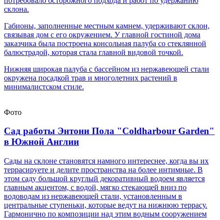
потребовало осторожного подхода и работ по удержанию
склона.
Габионы, заполненные местным камнем, удерживают склон,
связывая дом с его окружением. У главной гостиной дома
заказчика была построена консольная палуба со стеклянной
балюстрадой, которая стала главной видовой точкой.
Нижняя широкая палуба с бассейном из нержавеющей стали
окружена посадкой трав и многолетних растений в
минималистском стиле.
Фото
Сад работы Энтони Пола "Coldharbour Garden"
в Южной Англии
Сады на склоне становятся намного интереснее, когда вы их
террасируете и делите пространства на более интимные. В
этом саду большой круглый декоративный водоем является
главным акцентом, с водой, мягко стекающей вниз по
водоводам из нержавеющей стали, установленным в
центральные ступеньки, которые ведут на нижнюю террасу.
Гармонично по композиции над этим водным сооружением