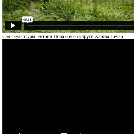
Сад скульптуры Энтони Пола и его супруги Ханны Печар