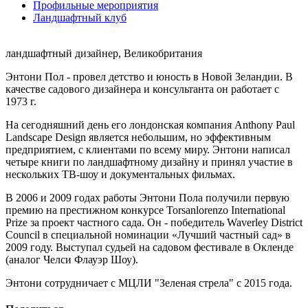
Профильные мероприятия
Ландшафтный клуб
ландшафтный дизайнер, Великобритания
Энтони Пол - провел детство и юность в Новой Зеландии. В
качестве садового дизайнера и консультанта он работает с
1973 г.
На сегодняшний день его лондонская компания Anthony Paul
Landscape Design является небольшим, но эффективным
предприятием, с клиентами по всему миру. Энтони написал
четыре книги по ландшафтному дизайну и принял участие в
нескольких ТВ-шоу и документальных фильмах.
В 2006 и 2009 годах работы Энтони Пола получили первую
премию на престижном конкурсе Torsanlorenzo International
Prize за проект частного сада. Он - победитель Waverley District
Council в специальной номинации «Лучший частный сад» в
2009 году. Выступал судьей на садовом фестивале в Окленде
(аналог Челси Флауэр Шоу).
Энтони сотрудничает с МЦЛИ "Зеленая стрела" с 2015 года.