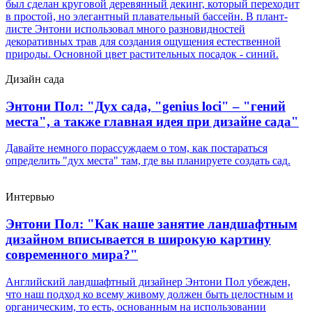
был сделан круговой деревянный декинг, который переходит
в простой, но элегантный плавательный бассейн. В плант-
листе Энтони использовал много разновидностей
декоративных трав для создания ощущения естественной
природы. Основной цвет растительных посадок - синий.
Дизайн сада
Энтони Пол: "Дух сада, "genius loci" – "гений
места", а также главная идея при дизайне сада"
Давайте немного порассуждаем о том, как постараться
определить "дух места" там, где вы планируете создать сад.
Интервью
Энтони Пол: "Как наше занятие ландшафтным
дизайном вписывается в широкую картину
современного мира?"
Английский ландшафтный дизайнер Энтони Пол убежден,
что наш подход ко всему живому должен быть целостным и
органическим, то есть, основанным на использовании