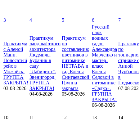
3
4
5
6
7
Русский
парк
Практикум
Практикум
водных
Практикум
ландшафтного
по
садов
Практик
с Аленой
архитектора
составлению
Александра
по
Манн.
Людмилы
цветников в
Марченко и
топиарно
Полосатый
Бубаник в
питомнике
мастер-
стрижке 
рейс в
саду
НЕТРАВА и
класс
Анной
Можайск.
"Лабиринт".
сад Елены
Елены
Чурбанов
ГРУППА
Звенигород.
Сингаевской.
Седовой в
в
ЗАКРЫТА!
ГРУППА
Группа
питомнике
Подмоско
03-08-2026
ЗАКРЫТА!
закрыта
«Садко».
07-08-202
04-08-2026
05-08-2026
ГРУППА
ЗАКРЫТА!
06-08-2026
10
11
12
13
14