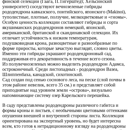
финской селекции (Гаага, П.Тигерштедт, Хельсинский
университет) соседствуют вечнозеленые гибриды
рододендрона кавказского, понтийского, японского (Makinoi),
туполистные, плотные, ползучие, мелкоцветковые и «гномы».
Особую ценность коллекции составляют гибриды и сорта
якушиманских рододендронов немецкой, японской,
американской, британской и скандинавской селекции. Их
отличает устойчивость к низким температурам,
подушковидная крона, разноцветные и разнообразные по
форме приросты, которые зачастую выглядят, словно цветы.
Именно эти гибриды украшают рододендроновый сад,
поддерживая его декоративность в течение всего сезона.
Из полувечнозеленых можно выделить рододендрон Адамса,
остроконечный. Среди листопадных - рододендрон Вазеа,
Шлиппенбаха, канадский, сихотинский.
Сад создан под сенью соснового леса, на песке (слой почвы в
этом районе невелик, всего 35 см.) и представляет собой
приподнятые над уровнем земли «острова», визуально
напоминающие систему озер Карельского перешейка.
В саду представлены рододендроны различного габитса и
формы кроны и листьев, с необычными цветовыми оттенками
опушения внешней и внутренней стороны листа. Коллекция
ориентирована на экспертный уровень, но будет интересна
всем, кто готов к нетрадиционному взгляду на рододендроны