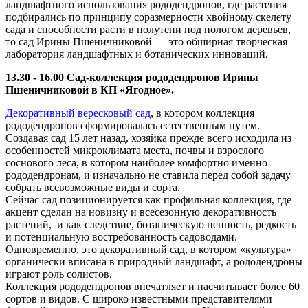
ландшафтного использования рододендронов, где растения
подбирались по принципу соразмерности хвойному скелету
сада и способности расти в полутени под пологом деревьев,
то сад Ирины Пшеничниковой — это обширная творческая
лаборатория ландшафтных и ботанических инноваций.
13.30 - 16.00 Сад-коллекция рододендронов Ирины
Пшеничниковой в КП «Ягодное».
Декоративный вересковый сад
, в котором коллекция
рододендронов сформировалась естественным путем.
Создавая сад 15 лет назад, хозяйка прежде всего исходила из
особенностей микроклимата места, почвы и взрослого
соснового леса, в котором наиболее комфортно именно
рододендронам, и изначально не ставила перед собой задачу
собрать всевозможные виды и сорта.
Сейчас сад позиционируется как профильная коллекция, где
акцент сделан на новизну и всесезонную декоративность
растений, и как следствие, ботаническую ценность, редкость
и потенциальную востребованность садоводами.
Одновременно, это декоративный сад, в котором «культура»
органически вписана в природный ландшафт, а рододендроны
играют роль солистов.
Коллекция рододендронов впечатляет и насчитывает более 60
сортов и видов. С широко известными представителями