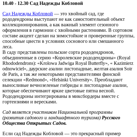
10.40 - 12.30
Сад Надежды Кобловой
Сад Надежды Кобловой
— это хвойный сад, где
рододендроны выступают не как самостоятельный объект
коллекционирования, а как важный элемент сезонного
оформления в гармонии с хвойными растениями. В сортовом
составе акцент сделан на зимостойкие и проверенные группы,
способные цвести в условиях соснового или смешанного
леса.
В саду представлены польские сорта рододендронов,
объединенные в серию «Королевские рододендроны» (Royal
Rhododendrons): «Krolowa Jadwiga Royal Butterfly», « Кazimierz
odnowiciel», даурские азалии листопадные, желтая азалия Soir
de Paris, а так же некоторыми представителями финской
селекции «Redmond», «Helsinki University». Преобладают
выносливые вечнозеленые гибриды и листопадные азалии,
которые обеспечивают яркие цветовые пятна весной.
Рододендроны интегрированы в миксбордеры вместе с
гортензиями и вересками.
Сад является участником Национальной программы
(развития садового и ландшафтного туризма)
Русского
Общества Открытых Садов.
Если сад Надежды Кобловой — это прекрасный пример